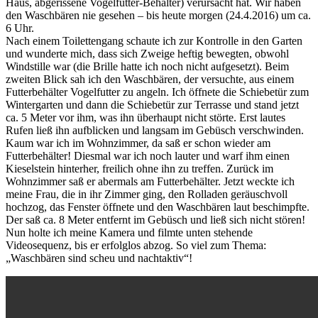
Haus, abgerissene Vogelfutter-Behälter) verursacht hat. Wir haben
den Waschbären nie gesehen – bis heute morgen (24.4.2016) um ca.
6 Uhr.
Nach einem Toilettengang schaute ich zur Kontrolle in den Garten
und wunderte mich, dass sich Zweige heftig bewegten, obwohl
Windstille war (die Brille hatte ich noch nicht aufgesetzt). Beim
zweiten Blick sah ich den Waschbären, der versuchte, aus einem
Futterbehälter Vogelfutter zu angeln. Ich öffnete die Schiebetür zum
Wintergarten und dann die Schiebetür zur Terrasse und stand jetzt
ca. 5 Meter vor ihm, was ihn überhaupt nicht störte. Erst lautes
Rufen ließ ihn aufblicken und langsam im Gebüsch verschwinden.
Kaum war ich im Wohnzimmer, da saß er schon wieder am
Futterbehälter! Diesmal war ich noch lauter und warf ihm einen
Kieselstein hinterher, freilich ohne ihn zu treffen. Zurück im
Wohnzimmer saß er abermals am Futterbehälter. Jetzt weckte ich
meine Frau, die in ihr Zimmer ging, den Rolladen geräuschvoll
hochzog, das Fenster öffnete und den Waschbären laut beschimpfte.
Der saß ca. 8 Meter entfernt im Gebüsch und ließ sich nicht stören!
Nun holte ich meine Kamera und filmte unten stehende
Videosequenz, bis er erfolglos abzog. So viel zum Thema:
„Waschbären sind scheu und nachtaktiv“!